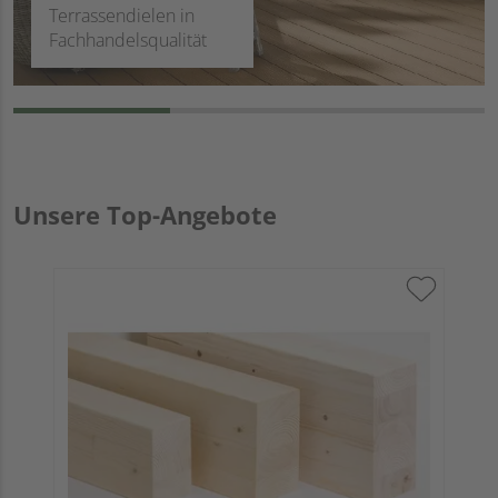
Terrassendielen in
Fachhandelsqualität
Unsere Top-Angebote
F
A
H
L