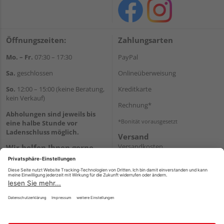
Öffnungszeiten:
Zahlungsarten
Mo. – Fr.
07:30 – 17:30
PayPal
Sa.
geschlossen
Onlineüberweisung
So.
12:00 – 15:00 (keine Beratung,
Kreditkarte
kein Verkauf)
Rechnung*
Abholungen sind jeweils bis
*Bonität vorausgesetzt
eine halbe Stunde vor
Ladenschluss möglich.
Versand
Versandkosten
Wir helfen Ihnen gerne
weiter
Tel.:
+49 2151 8787-70
E-Mail:
onlineshop@holz-
roeren.de
Impressum
AGB
Widerruf
Datenschutz