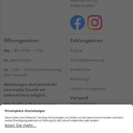
Mevissenstr. 62
47803 Krefeld
Öffnungszeiten:
Zahlungsarten
Mo. – Fr.
07:30 – 17:30
PayPal
Sa.
geschlossen
Onlineüberweisung
So.
12:00 – 15:00 (keine Beratung,
Kreditkarte
kein Verkauf)
Rechnung*
Abholungen sind jeweils bis
*Bonität vorausgesetzt
eine halbe Stunde vor
Ladenschluss möglich.
Versand
Versandkosten
Wir helfen Ihnen gerne
weiter
Tel.:
+49 2151 8787-70
E-Mail:
onlineshop@holz-
roeren.de