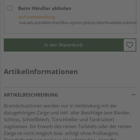
Beim Händler abholen
Auf Vorbestellung:
vue.ads.priceMerchantBox.option.pickup.laterAvailable.subtext
In den Warenkorb
Artikelinformationen
ARTIKELBESCHREIBUNG
Brandschutztüren werden nur in Verbindung mit der
dazugehörigen Zarge und inkl. aller Beschläge (wie Bänder,
Schloss, Schließblech, Türschließer und Türdrücker)
zugelassen. Ein Erwerb des reinen Türblatts oder der reinen
Zarge ist nicht möglich bzw. erfolgt ohne Prüfzeugnis.
Brandschutztüren sind nur als vollständige, geprüfte