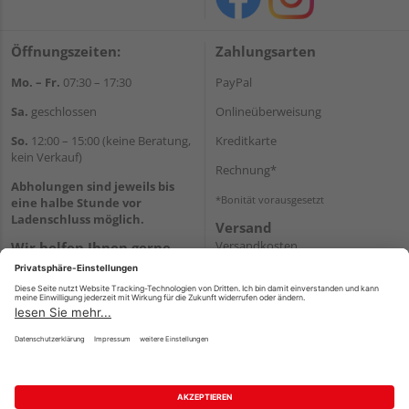
Öffnungszeiten:
Zahlungsarten
Mo. – Fr.
07:30 – 17:30
PayPal
Sa.
geschlossen
Onlineüberweisung
So.
12:00 – 15:00 (keine Beratung,
Kreditkarte
kein Verkauf)
Rechnung*
Abholungen sind jeweils bis
*Bonität vorausgesetzt
eine halbe Stunde vor
Ladenschluss möglich.
Versand
Versandkosten
Wir helfen Ihnen gerne
weiter
Tel.:
+49 2151 8787-70
E-Mail:
onlineshop@holz-
roeren.de
Impressum
AGB
Widerruf
Datenschutz