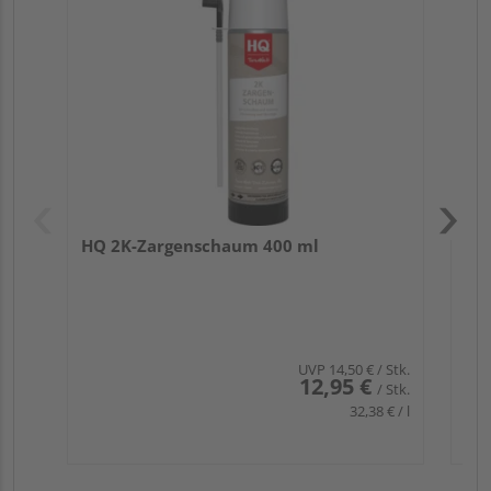
21
HQ 2K-Zargenschaum 400 ml
UVP
14,50 €
/ Stk.
12,95 €
/ Stk.
32,38 € / l