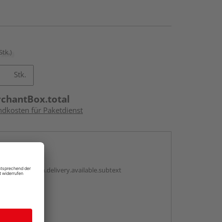
Stk.)
Stk.
rchantBox.total
ndkosten für Paketdienst
en
antBox.option.delivery.available.subtext
abholen
ng möglich