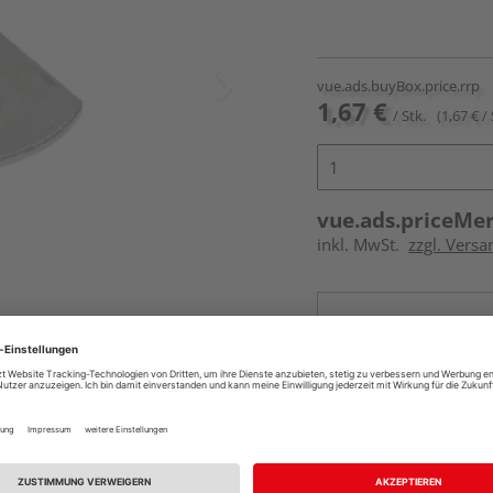
vue.ads.buyBox.price.rrp
1,67 €
/ Stk.
(1,67 € / 
vue.ads.priceMe
inkl. MwSt.
zzgl. Versa
Online bestell
Auf Lager:
vue.ads.priceMerch
Beim Händler 
Auf Lager:
Abholu