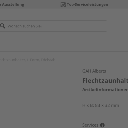
e Ausstellung
Top-Serviceleistungen
echtzaunhalter, L-Form, Edelstahl
GAH Alberts
Flechtzaunhalt
Artikelinformatione
H x B: 83 x 32 mm
Services