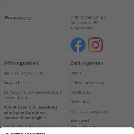
Holz Roeren GmbH
Mevissenstr. 62
47803 Krefeld
Öffnungszeiten:
Zahlungsarten
Mo. – Fr.
07:30 – 17:30
PayPal
Sa.
geschlossen
Onlineüberweisung
So.
12:00 – 15:00 (keine Beratung,
Kreditkarte
kein Verkauf)
Rechnung*
Abholungen sind jeweils bis
*Bonität vorausgesetzt
eine halbe Stunde vor
Ladenschluss möglich.
Versand
Versandkosten
Wir helfen Ihnen gerne
weiter