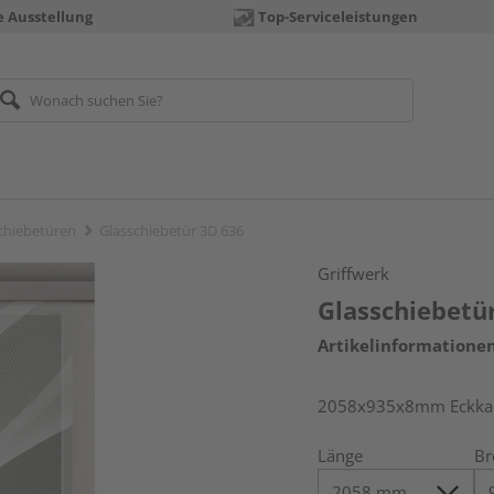
e Ausstellung
Top-Serviceleistungen
chiebetüren
Glasschiebetür 3D 636
Griffwerk
Glasschiebetü
Artikelinformatione
2058x935x8mm Eckkant
Länge
Br