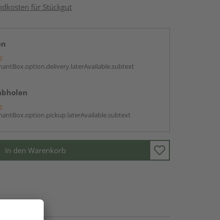
ndkosten für Stückgut
en
g:
antBox.option.delivery.laterAvailable.subtext
abholen
g:
antBox.option.pickup.laterAvailable.subtext
In den Warenkorb