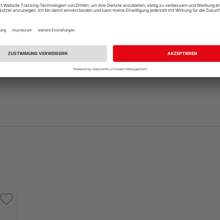
andelt es sich nur um ein Türblatt, die dazu passende Zar
, sofern nicht bereits vorhanden. Ihr HolzLand-Fachhändle