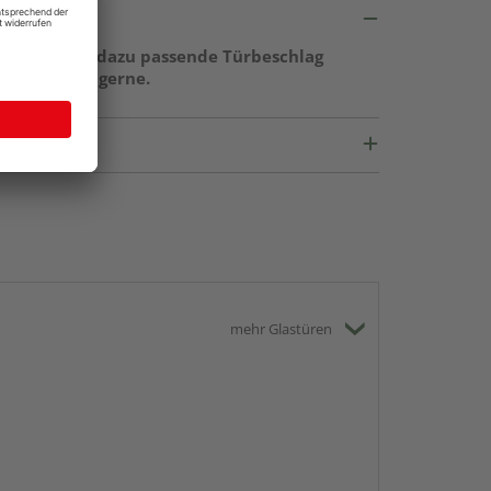
ge sowie der dazu passende Türbeschlag
r berät Sie gerne.
mehr Glastüren