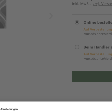
inkl. MwSt.
zzgl. Versa
Online bestell
Auf Vorbestellun
vue.ads.priceMerch
Beim Händler 
Auf Vorbestellun
vue.ads.priceMerch