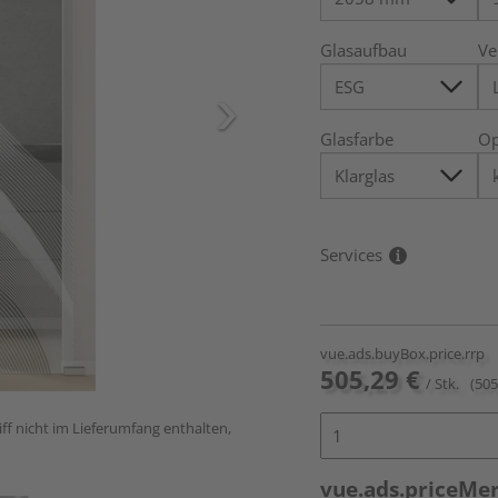
Glasaufbau
Ve
Glasfarbe
Op
Services
vue.ads.buyBox.price.rrp
505,29 €
/ Stk.
(505
ff nicht im Lieferumfang enthalten,
vue.ads.priceMe