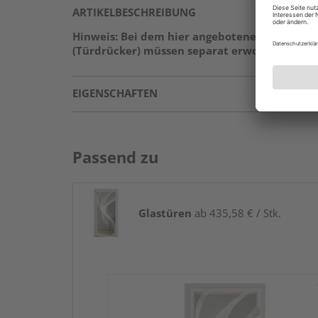
ARTIKELBESCHREIBUNG
Hinweis: Bei dem hier angebotenen Produkt h
(Türdrücker) müssen separat erworben werden
EIGENSCHAFTEN
Passend zu
Glastüren
ab 435,58 € / Stk.