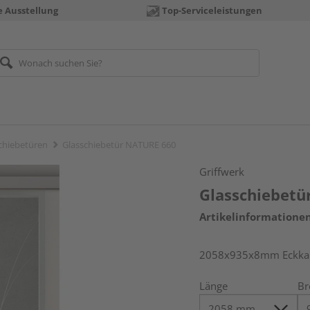
e Ausstellung
Top-Serviceleistungen
chiebetüren
Glasschiebetür NATURE 660
Griffwerk
Glasschiebetü
Artikelinformatione
2058x935x8mm Eckkant
Länge
Br