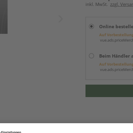
inkl. MwSt.
zzgl. Versa
Online bestell
Auf Vorbestellun
vue.ads.priceMerch
Beim Händler 
Auf Vorbestellun
vue.ads.priceMerch