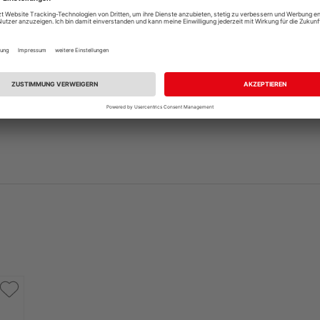
andelt es sich nur um ein Türblatt, die dazu passende Zar
, sofern nicht bereits vorhanden. Ihr HolzLand-Fachhändle