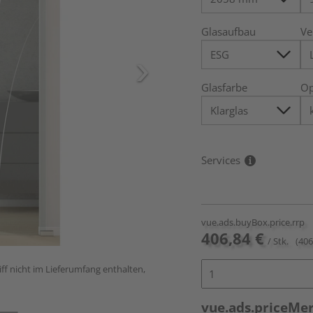
Glasaufbau
Ve
Glasfarbe
Op
Services
vue.ads.buyBox.price.rrp
406,84 €
/ Stk.
(406
ff nicht im Lieferumfang enthalten,
vue.ads.priceMe