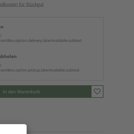
ndkosten für Stückgut
en
g:
antBox.option.delivery.laterAvailable.subtext
abholen
g:
antBox.option.pickup.laterAvailable.subtext
In den Warenkorb