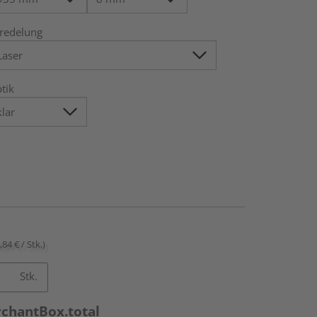
redelung
tik
,84 € / Stk.)
Stk.
rchantBox.total