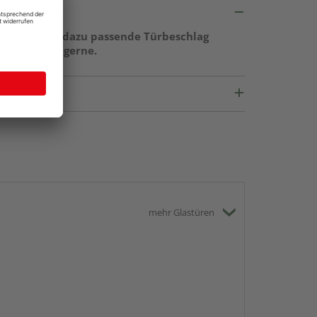
ge sowie der dazu passende Türbeschlag
r berät Sie gerne.
mehr Glastüren