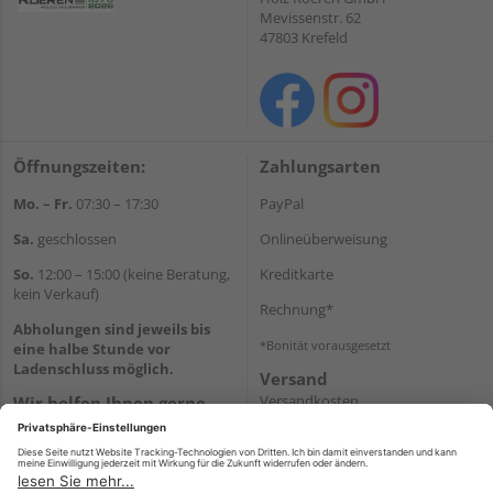
Mevissenstr. 62
47803 Krefeld
Öffnungszeiten:
Zahlungsarten
Mo. – Fr.
07:30 – 17:30
PayPal
Sa.
geschlossen
Onlineüberweisung
So.
12:00 – 15:00 (keine Beratung,
Kreditkarte
kein Verkauf)
Rechnung*
Abholungen sind jeweils bis
*Bonität vorausgesetzt
eine halbe Stunde vor
Ladenschluss möglich.
Versand
Versandkosten
Wir helfen Ihnen gerne
weiter
Tel.:
+49 2151 8787-70
E-Mail:
onlineshop@holz-
roeren.de