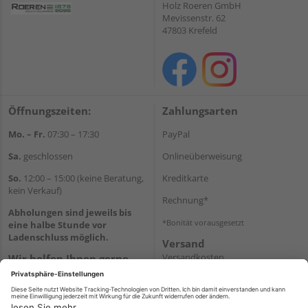
Holz Roeren GmbH
Mevissenstr. 62
47803 Krefeld
Öffnungszeiten:
Zahlungsarten
Mo. – Fr.
07:30 – 17:30
PayPal
Sa.
geschlossen
Onlineüberweisung
So.
12:00 – 15:00 (keine Beratung,
Kreditkarte
kein Verkauf)
Rechnung*
Abholungen sind jeweils bis
*Bonität vorausgesetzt
eine halbe Stunde vor
Ladenschluss möglich.
Versand
Versandkosten
Wir helfen Ihnen gerne
weiter
Tel.:
+49 2151 8787-70
E-Mail:
onlineshop@holz-