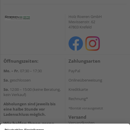
Holz Roeren GmbH
Mevissenstr. 62
47803 Krefeld
Öffnungszeiten:
Zahlungsarten
Mo. – Fr.
07:30 – 17:30
PayPal
Sa.
geschlossen
Onlineüberweisung
So.
12:00 – 15:00 (keine Beratung,
Kreditkarte
kein Verkauf)
Rechnung*
Abholungen sind jeweils bis
*Bonität vorausgesetzt
eine halbe Stunde vor
Ladenschluss möglich.
Versand
Versandkosten
Wir helfen Ihnen gerne
weiter