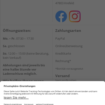
47803 Krefeld
Öffnungszeiten:
Zahlungsarten
Mo. – Fr.
07:30 – 17:30
PayPal
Sa.
geschlossen
Onlineüberweisung
So.
12:00 – 15:00 (keine Beratung,
Kreditkarte
kein Verkauf)
Rechnung*
Abholungen sind jeweils bis
*Bonität vorausgesetzt
eine halbe Stunde vor
Ladenschluss möglich.
Versand
Versandkosten
Wir helfen Ihnen gerne
weiter
Tel.:
+49 2151 8787-70
E-Mail:
onlineshop@holz-
roeren.de