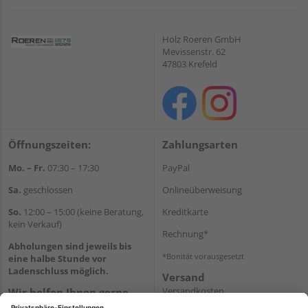
Holz Roeren GmbH
Mevissenstr. 62
47803 Krefeld
Öffnungszeiten:
Zahlungsarten
Mo. – Fr.
07:30 – 17:30
PayPal
Sa.
geschlossen
Onlineüberweisung
So.
12:00 – 15:00 (keine Beratung,
Kreditkarte
kein Verkauf)
Rechnung*
Abholungen sind jeweils bis
*Bonität vorausgesetzt
eine halbe Stunde vor
Ladenschluss möglich.
Versand
Versandkosten
Wir helfen Ihnen gerne
weiter