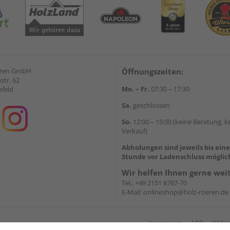
eren GmbH
Öffnungszeiten:
str. 62
Mo. – Fr.
07:30 – 17:30
efeld
Sa.
geschlossen
So.
12:00 – 15:00 (keine Beratung, k
Verkauf)
Abholungen sind jeweils bis ein
Stunde vor Ladenschluss möglic
Wir helfen Ihnen gerne wei
Tel.:
+49 2151 8787-70
E-Mail:
onlineshop@holz-roeren.de
Impressum
AGB
Wider