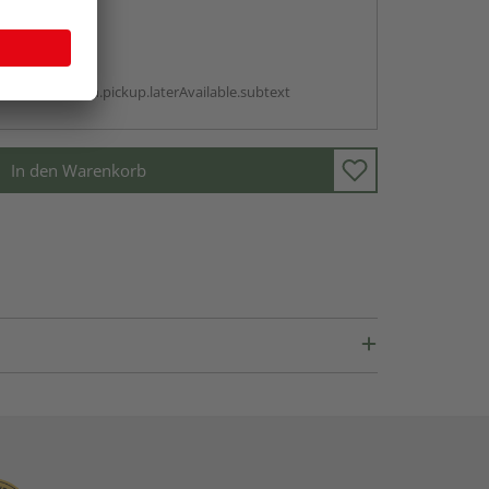
abholen
g:
antBox.option.pickup.laterAvailable.subtext
In den Warenkorb