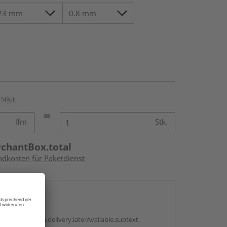
 Stk.)
lfm
Stk.
rchantBox.total
ndkosten für Paketdienst
en
g:
antBox.option.delivery.laterAvailable.subtext