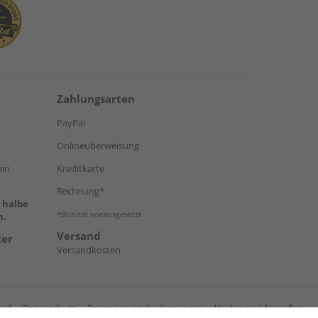
Zahlungsarten
PayPal
Onlineüberweisung
ein
Kreditkarte
Rechnung*
e halbe
*Bonität vorausgesetzt
h.
Versand
ter
Versandkosten
ruf
Datenschutz
Reservierungsbedingungen
Vertrag widerrufen