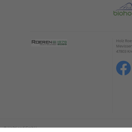
Holz Ro
Mevissen
47803 Kr
©
HolzLand GmbH