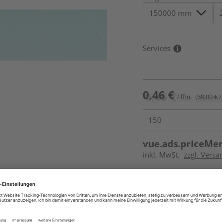
Services
0,46 €
/ lfm
(69,00 € /
vue.ads.priceMe
inkl. MwSt.
zzgl. Versa
Online bestell
Auf Vorbestellun
vue.ads.priceMerch