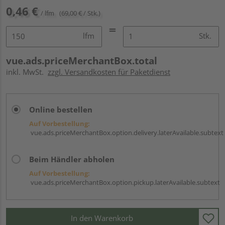
0,46 €
/ lfm
(69,00 € / Stk.)
lfm
Stk.
vue.ads.priceMerchantBox.total
inkl. MwSt.
zzgl. Versandkosten für Paketdienst
Online bestellen
Auf Vorbestellung:
vue.ads.priceMerchantBox.option.delivery.laterAvailable.subtext
Beim Händler abholen
Auf Vorbestellung:
vue.ads.priceMerchantBox.option.pickup.laterAvailable.subtext
In den Warenkorb