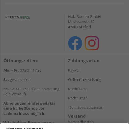
Holz Roeren GmbH
Mevissenstr. 62
47803 Krefeld
Öffnungszeiten:
Zahlungsarten
Mo. – Fr.
07:30 – 17:30
PayPal
Sa.
geschlossen
Onlineüberweisung
So.
12:00 – 15:00 (keine Beratung,
Kreditkarte
kein Verkauf)
Rechnung*
Abholungen sind jeweils bis
*Bonität vorausgesetzt
eine halbe Stunde vor
Ladenschluss möglich.
Versand
Versandkosten
Wir helfen Ihnen gerne
weiter