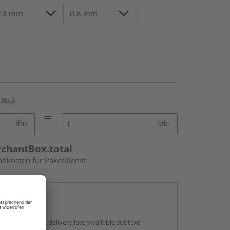
 Stk.)
lfm
Stk.
rchantBox.total
ndkosten für Paketdienst
en
g:
antBox.option.delivery.laterAvailable.subtext