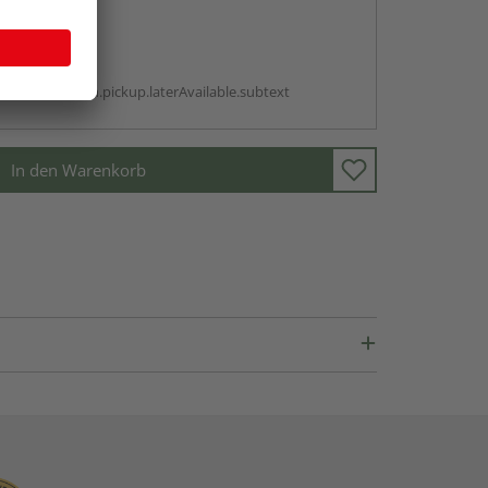
abholen
g:
antBox.option.pickup.laterAvailable.subtext
In den Warenkorb