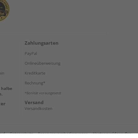
Zahlungsarten
PayPal
Onlineüberweisung
ein
Kreditkarte
Rechnung*
e halbe
*Bonität vorausgesetzt
h.
Versand
ter
Versandkosten
ruf
Datenschutz
Reservierungsbedingungen
Vertrag widerrufen