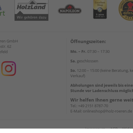
eren GmbH
Öffnungszeiten:
str. 62
Mo. – Fr.
07:30 – 17:30
efeld
Sa.
geschlossen
So.
12:00 – 15:00 (keine Beratung, k
Verkauf)
Abholungen sind jeweils bis ein
Stunde vor Ladenschluss möglic
Wir helfen Ihnen gerne wei
Tel.:
+49 2151 8787-70
E-Mail:
onlineshop@holz-roeren.de
Impressum
AGB
Wider