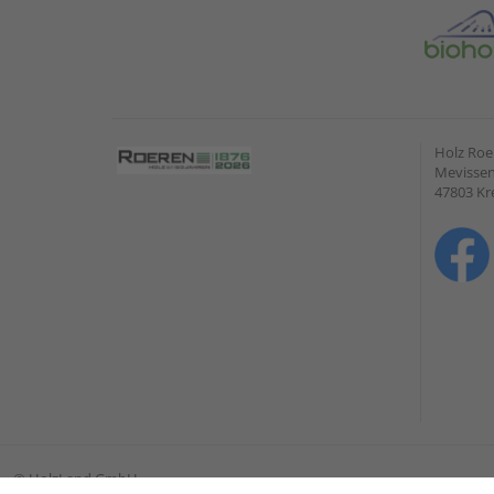
Holz Ro
Mevissen
47803 Kr
©
HolzLand GmbH