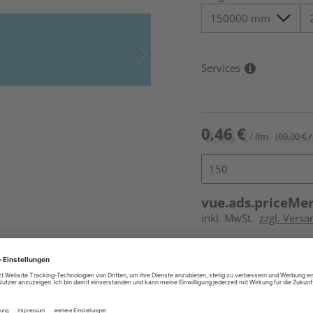
Services
0,46 €
/ lfm
(69,00 € /
vue.ads.priceMe
inkl. MwSt.
zzgl. Versa
Online bestell
Auf Vorbestellun
vue.ads.priceMerch