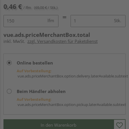
0,46 €
/ lfm
(69,00 € / Stk.)
lfm
Stk.
vue.ads.priceMerchantBox.total
inkl. MwSt.
zzgl. Versandkosten für Paketdienst
Online bestellen
Auf Vorbestellung:
vue.ads.priceMerchantBox.option.delivery.laterAvailable.subtext
Beim Händler abholen
Auf Vorbestellung:
vue.ads.priceMerchantBox.option.pickup.laterAvailable.subtext
In den Warenkorb