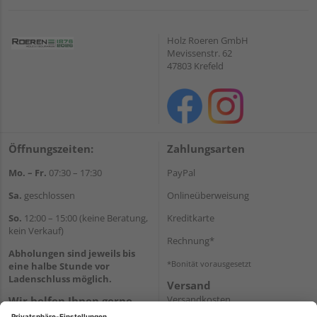
Holz Roeren GmbH
Mevissenstr. 62
47803 Krefeld
Öffnungszeiten:
Zahlungsarten
Mo. – Fr.
07:30 – 17:30
PayPal
Sa.
geschlossen
Onlineüberweisung
So.
12:00 – 15:00 (keine Beratung,
Kreditkarte
kein Verkauf)
Rechnung*
Abholungen sind jeweils bis
*Bonität vorausgesetzt
eine halbe Stunde vor
Ladenschluss möglich.
Versand
Versandkosten
Wir helfen Ihnen gerne
weiter