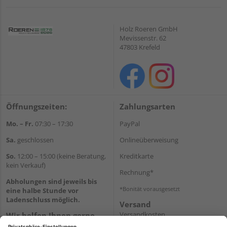
Holz Roeren GmbH
Mevissenstr. 62
47803 Krefeld
Öffnungszeiten:
Zahlungsarten
Mo. – Fr.
07:30 – 17:30
PayPal
Sa.
geschlossen
Onlineüberweisung
So.
12:00 – 15:00 (keine Beratung,
Kreditkarte
kein Verkauf)
Rechnung*
Abholungen sind jeweils bis
*Bonität vorausgesetzt
eine halbe Stunde vor
Ladenschluss möglich.
Versand
Versandkosten
Wir helfen Ihnen gerne
weiter