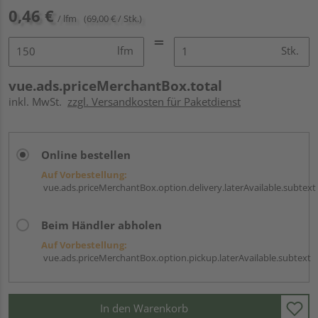
0,46 €
/ lfm
(69,00 € / Stk.)
lfm
Stk.
vue.ads.priceMerchantBox.total
inkl. MwSt.
zzgl. Versandkosten für Paketdienst
Online bestellen
Auf Vorbestellung:
vue.ads.priceMerchantBox.option.delivery.laterAvailable.subtext
Beim Händler abholen
Auf Vorbestellung:
vue.ads.priceMerchantBox.option.pickup.laterAvailable.subtext
In den Warenkorb