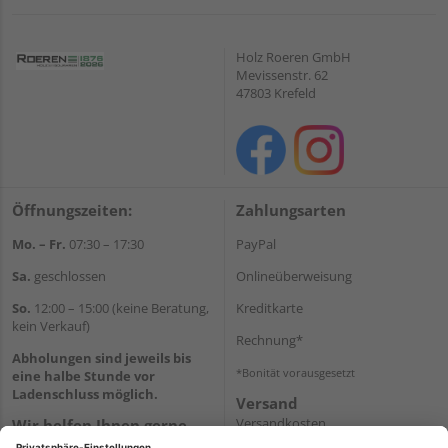
Holz Roeren GmbH
Mevissenstr. 62
47803 Krefeld
Öffnungszeiten:
Zahlungsarten
Mo. – Fr.
07:30 – 17:30
PayPal
Sa.
geschlossen
Onlineüberweisung
So.
12:00 – 15:00 (keine Beratung,
Kreditkarte
kein Verkauf)
Rechnung*
Abholungen sind jeweils bis
*Bonität vorausgesetzt
eine halbe Stunde vor
Ladenschluss möglich.
Versand
Versandkosten
Wir helfen Ihnen gerne
weiter