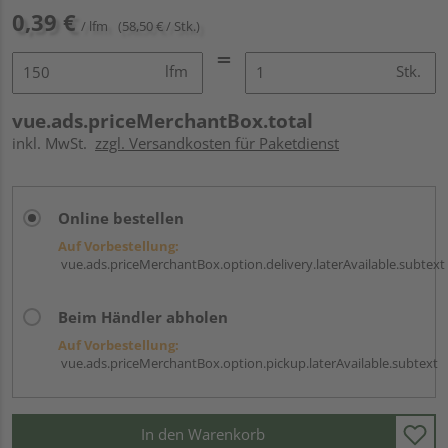
0,39 €
/ lfm
(58,50 € / Stk.)
lfm
Stk.
vue.ads.priceMerchantBox.total
inkl. MwSt.
zzgl. Versandkosten für Paketdienst
Online bestellen
Auf Vorbestellung:
vue.ads.priceMerchantBox.option.delivery.laterAvailable.subtext
Beim Händler abholen
Auf Vorbestellung:
vue.ads.priceMerchantBox.option.pickup.laterAvailable.subtext
In den Warenkorb