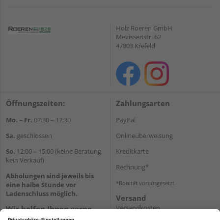
Holz Roeren GmbH
Mevissenstr. 62
47803 Krefeld
Öffnungszeiten:
Zahlungsarten
Mo. – Fr.
07:30 – 17:30
PayPal
Sa.
geschlossen
Onlineüberweisung
So.
12:00 – 15:00 (keine Beratung,
Kreditkarte
kein Verkauf)
Rechnung*
Abholungen sind jeweils bis
*Bonität vorausgesetzt
eine halbe Stunde vor
Ladenschluss möglich.
Versand
Versandkosten
Wir helfen Ihnen gerne
weiter