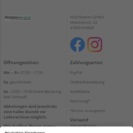
Holz Roeren GmbH
Mevissenstr. 62
47803 Krefeld
Öffnungszeiten:
Zahlungsarten
Mo. – Fr.
07:30 – 17:30
PayPal
Sa.
geschlossen
Onlineüberweisung
So.
12:00 – 15:00 (keine Beratung,
Kreditkarte
kein Verkauf)
Rechnung*
Abholungen sind jeweils bis
*Bonität vorausgesetzt
eine halbe Stunde vor
Ladenschluss möglich.
Versand
Versandkosten
Wir helfen Ihnen gerne
weiter