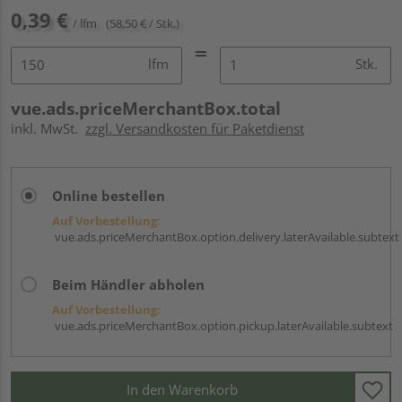
0,39 €
/ lfm
(58,50 € / Stk.)
lfm
Stk.
vue.ads.priceMerchantBox.total
inkl. MwSt.
zzgl. Versandkosten für Paketdienst
Online bestellen
Auf Vorbestellung:
vue.ads.priceMerchantBox.option.delivery.laterAvailable.subtext
Beim Händler abholen
Auf Vorbestellung:
vue.ads.priceMerchantBox.option.pickup.laterAvailable.subtext
In den Warenkorb