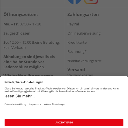
Öffnungszeiten:
Zahlungsarten
Mo. – Fr.
07:30 – 17:30
PayPal
Sa.
geschlossen
Onlineüberweisung
So.
12:00 – 15:00 (keine Beratung,
Kreditkarte
kein Verkauf)
Rechnung*
Abholungen sind jeweils bis
*Bonität vorausgesetzt
eine halbe Stunde vor
Ladenschluss möglich.
Versand
Versandkosten
Wir helfen Ihnen gerne
weiter
Tel.:
+49 2151 8787-70
E-Mail:
onlineshop@holz-
roeren.de
Impressum
AGB
Widerruf
Datenschutz
Reservierungsbedingungen
Vertrag widerrufen