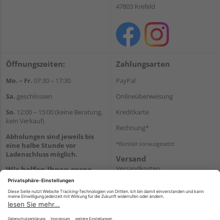
47803 Krefeld
Öffnungszeiten:
Zahlungsarten
Mo. – Fr.
07:30 – 17:30
PayPal
Sa.
geschlossen
Onlineüberweisung
So.
12:00 – 15:00 (keine Beratung,
Kreditkarte
kein Verkauf)
Rechnung*
Abholungen sind jeweils bis
*Bonität vorausgesetzt
eine halbe Stunde vor
Ladenschluss möglich.
Versand
Versandkosten
Wir helfen Ihnen gerne
weiter
Tel.:
+49 2151 8787-70
E-Mail:
onlineshop@holz-
roeren.de