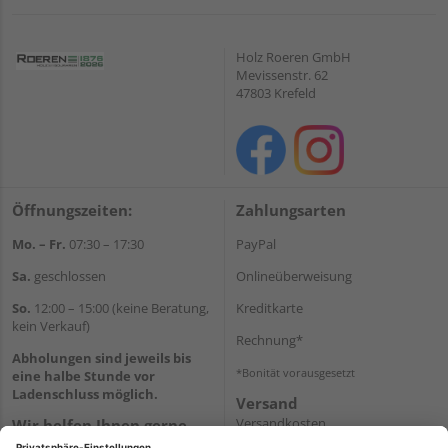
Holz Roeren GmbH
Mevissenstr. 62
47803 Krefeld
Öffnungszeiten:
Zahlungsarten
Mo. – Fr.
07:30 – 17:30
PayPal
Sa.
geschlossen
Onlineüberweisung
So.
12:00 – 15:00 (keine Beratung,
Kreditkarte
kein Verkauf)
Rechnung*
Abholungen sind jeweils bis
*Bonität vorausgesetzt
eine halbe Stunde vor
Ladenschluss möglich.
Versand
Versandkosten
Wir helfen Ihnen gerne
weiter