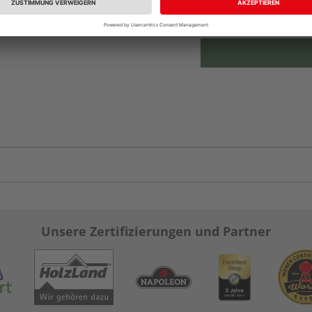
vue.ads.priceMerch
Unsere Zertifizierungen und Partner