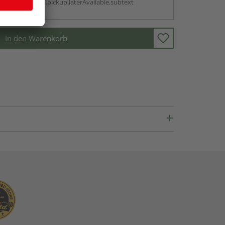
antBox.option.pickup.laterAvailable.subtext
In den Warenkorb