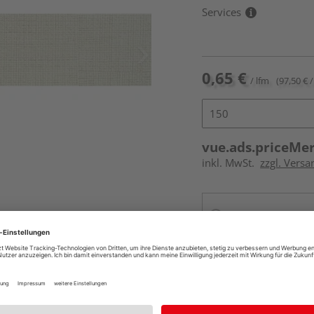
Services
0,65 €
/ lfm
(97,50 € /
vue.ads.priceMe
inkl. MwSt.
zzgl. Versa
Online bestell
Auf Vorbestellun
vue.ads.priceMerch
Beim Händler 
Auf Vorbestellun