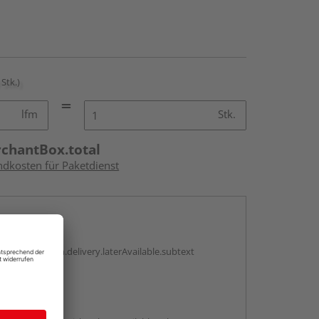
 Stk.)
lfm
Stk.
rchantBox.total
ndkosten für Paketdienst
en
g:
antBox.option.delivery.laterAvailable.subtext
abholen
g: