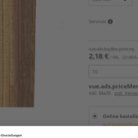
Services
vue.ads.buyBox.price.rrp
2,18 €
/ Stk.
(21,80 € 
vue.ads.priceMe
inkl. MwSt.
zzgl. Versa
Online bestell
Auf Vorbestellun
vue.ads.priceMerch