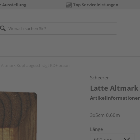
e Ausstellung
Top-Serviceleistungen
e Altmark Kopf abgeschrägt KD+ braun
Scheerer
Latte Altmark
Artikelinformatione
3x5cm 0,60m
Länge