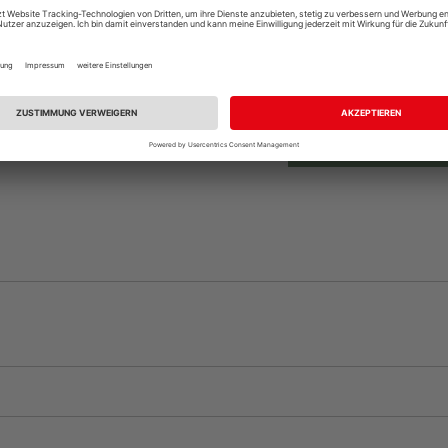
Beim Händler 
Auf Vorbestellun
vue.ads.priceMerch