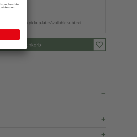
abholen
g:
antBox.option.pickup.laterAvailable.subtext
In den Warenkorb