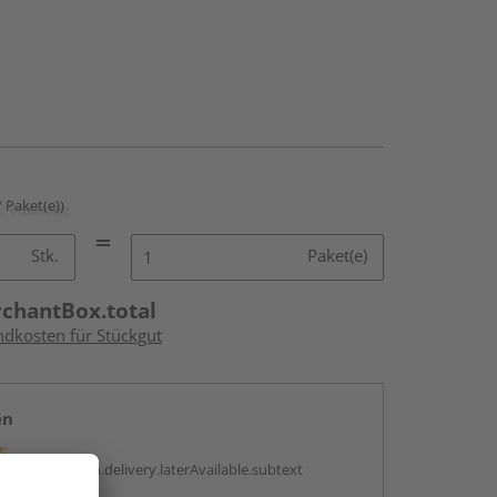
/ Paket(e))
Stk.
Paket(e)
rchantBox.total
ndkosten für Stückgut
en
g:
antBox.option.delivery.laterAvailable.subtext