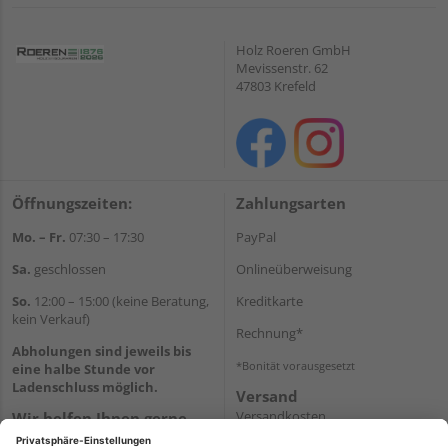
Holz Roeren GmbH
Mevissenstr. 62
47803 Krefeld
Öffnungszeiten:
Zahlungsarten
Mo. – Fr.
07:30 – 17:30
PayPal
Sa.
geschlossen
Onlineüberweisung
So.
12:00 – 15:00 (keine Beratung,
Kreditkarte
kein Verkauf)
Rechnung*
Abholungen sind jeweils bis
*Bonität vorausgesetzt
eine halbe Stunde vor
Ladenschluss möglich.
Versand
Versandkosten
Wir helfen Ihnen gerne
weiter