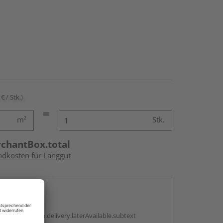
€ / Stk.)
m²
Stk.
rchantBox.total
andkosten für Langgut
en
g:
antBox.option.delivery.laterAvailable.subtext