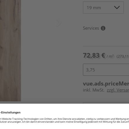
Services
72,83 €
/ m²
(273,11 
vue.ads.priceMe
inkl. MwSt.
zzgl. Vers
Online bestell
Auf Vorbestellun
vue.ads.priceMerch