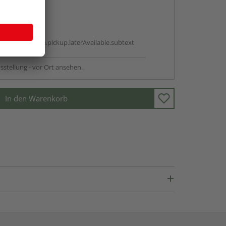
abholen
g:
antBox.option.pickup.laterAvailable.subtext
sstellung - vor Ort ansehen.
In den Warenkorb