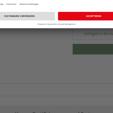
Beim Händler 
Auf Vorbestellun
vue.ads.priceMerch
Verfügbar in der Au