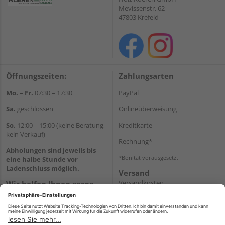
Mevissenstr. 62
47803 Krefeld
Öffnungszeiten:
Zahlungsarten
Mo. – Fr.
07:30 – 17:30
PayPal
Sa.
geschlossen
Onlineüberweisung
So.
12:00 – 15:00 (keine Beratung,
Kreditkarte
kein Verkauf)
Rechnung*
Abholungen sind jeweils bis
*Bonität vorausgesetzt
eine halbe Stunde vor
Ladenschluss möglich.
Versand
Versandkosten
Wir helfen Ihnen gerne
weiter
Tel.:
+49 2151 8787-70
E-Mail:
onlineshop@holz-
roeren.de