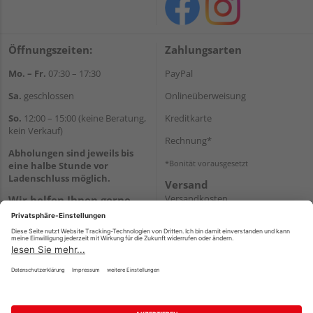
Öffnungszeiten:
Zahlungsarten
Mo. – Fr.
07:30 – 17:30
PayPal
Sa.
geschlossen
Onlineüberweisung
So.
12:00 – 15:00 (keine Beratung,
Kreditkarte
kein Verkauf)
Rechnung*
Abholungen sind jeweils bis
*Bonität vorausgesetzt
eine halbe Stunde vor
Ladenschluss möglich.
Versand
Versandkosten
Wir helfen Ihnen gerne
weiter
Tel.:
+49 2151 8787-70
E-Mail:
onlineshop@holz-
roeren.de
Impressum
AGB
Widerruf
Datenschutz