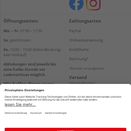
Öffnungszeiten:
Zahlungsarten
Mo. – Fr.
07:30 – 17:30
PayPal
Sa.
geschlossen
Onlineüberweisung
So.
12:00 – 15:00 (keine Beratung,
Kreditkarte
kein Verkauf)
Rechnung*
Abholungen sind jeweils bis
*Bonität vorausgesetzt
eine halbe Stunde vor
Ladenschluss möglich.
Versand
Versandkosten
Wir helfen Ihnen gerne
weiter
Tel.:
+49 2151 8787-70
E-Mail:
onlineshop@holz-
roeren.de
Impressum
AGB
Widerruf
Datenschutz