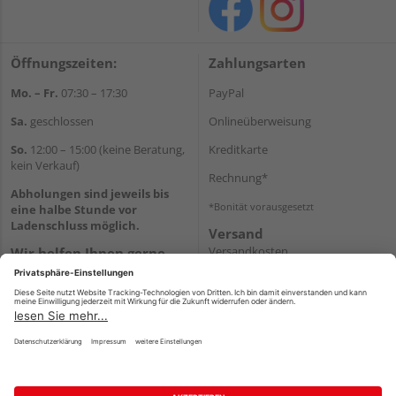
Öffnungszeiten:
Zahlungsarten
Mo. – Fr.
07:30 – 17:30
PayPal
Sa.
geschlossen
Onlineüberweisung
So.
12:00 – 15:00 (keine Beratung,
Kreditkarte
kein Verkauf)
Rechnung*
Abholungen sind jeweils bis
*Bonität vorausgesetzt
eine halbe Stunde vor
Ladenschluss möglich.
Versand
Versandkosten
Wir helfen Ihnen gerne
weiter
Tel.:
+49 2151 8787-70
E-Mail:
onlineshop@holz-
roeren.de
Impressum
AGB
Widerruf
Datenschutz