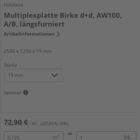
Holzland
Multiplexplatte Birke d+d, AW100,
A/B, längsfurniert
Artikelinformationen
2500 x 1250 x 19 mm
Stärke
Services
72,90 €
/ m²
(227,81 € / Stk.)
m²
Stk.