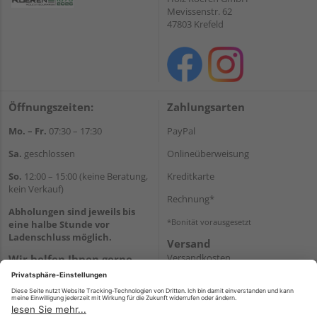
Mevissenstr. 62
47803 Krefeld
Öffnungszeiten:
Zahlungsarten
Mo. – Fr.
07:30 – 17:30
PayPal
Sa.
geschlossen
Onlineüberweisung
So.
12:00 – 15:00 (keine Beratung,
Kreditkarte
kein Verkauf)
Rechnung*
Abholungen sind jeweils bis
*Bonität vorausgesetzt
eine halbe Stunde vor
Ladenschluss möglich.
Versand
Versandkosten
Wir helfen Ihnen gerne
weiter
Tel.:
+49 2151 8787-70
E-Mail:
onlineshop@holz-
roeren.de