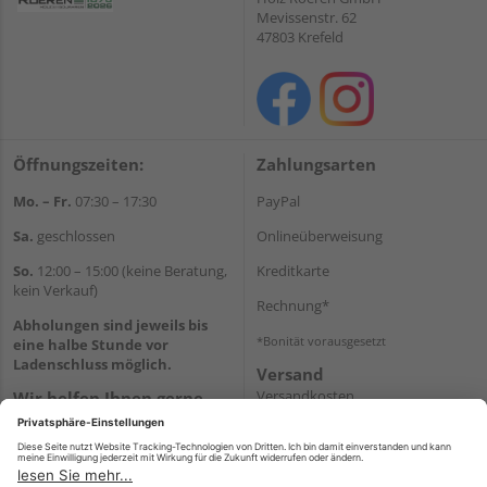
Mevissenstr. 62
47803 Krefeld
Öffnungszeiten:
Zahlungsarten
Mo. – Fr.
07:30 – 17:30
PayPal
Sa.
geschlossen
Onlineüberweisung
So.
12:00 – 15:00 (keine Beratung,
Kreditkarte
kein Verkauf)
Rechnung*
Abholungen sind jeweils bis
*Bonität vorausgesetzt
eine halbe Stunde vor
Ladenschluss möglich.
Versand
Versandkosten
Wir helfen Ihnen gerne
weiter
Tel.:
+49 2151 8787-70
E-Mail:
onlineshop@holz-
roeren.de