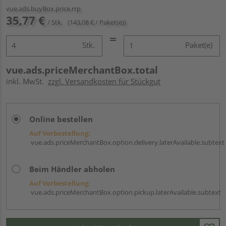
vue.ads.buyBox.price.rrp
35,77 €
/ Stk.
(143,08 € / Paket(e))
Stk.
Paket(e)
vue.ads.priceMerchantBox.total
inkl. MwSt.
zzgl. Versandkosten für Stückgut
Online bestellen
Auf Vorbestellung:
vue.ads.priceMerchantBox.option.delivery.laterAvailable.subtext
Beim Händler abholen
Auf Vorbestellung:
vue.ads.priceMerchantBox.option.pickup.laterAvailable.subtext