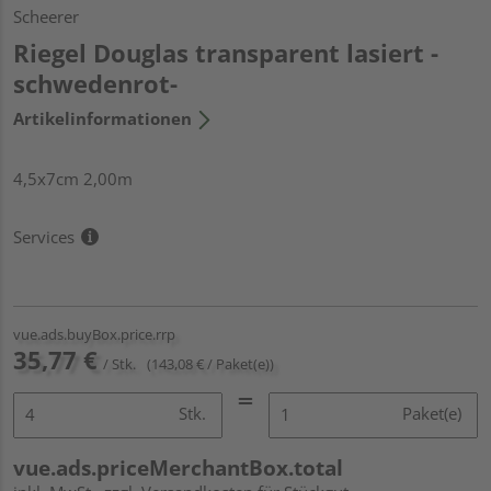
Scheerer
Riegel Douglas transparent lasiert -
schwedenrot-
Artikelinformationen
4,5x7cm 2,00m
Services
vue.ads.buyBox.price.rrp
35,77 €
/ Stk.
(143,08 € / Paket(e))
Stk.
Paket(e)
vue.ads.priceMerchantBox.total