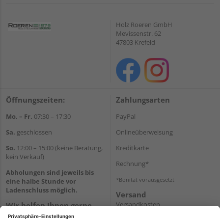
Holz Roeren GmbH
Mevissenstr. 62
47803 Krefeld
Öffnungszeiten:
Zahlungsarten
Mo. – Fr.
07:30 – 17:30
PayPal
Sa.
geschlossen
Onlineüberweisung
So.
12:00 – 15:00 (keine Beratung,
Kreditkarte
kein Verkauf)
Rechnung*
Abholungen sind jeweils bis
*Bonität vorausgesetzt
eine halbe Stunde vor
Ladenschluss möglich.
Versand
Versandkosten
Wir helfen Ihnen gerne
weiter