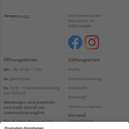
Holz Roeren GmbH
Mevissenstr. 62
47803 Krefeld
Öffnungszeiten:
Zahlungsarten
Mo. – Fr.
07:30 – 17:30
PayPal
Sa.
geschlossen
Onlineüberweisung
So.
12:00 – 15:00 (keine Beratung,
Kreditkarte
kein Verkauf)
Rechnung*
Abholungen sind jeweils bis
*Bonität vorausgesetzt
eine halbe Stunde vor
Ladenschluss möglich.
Versand
Versandkosten
Wir helfen Ihnen gerne
weiter