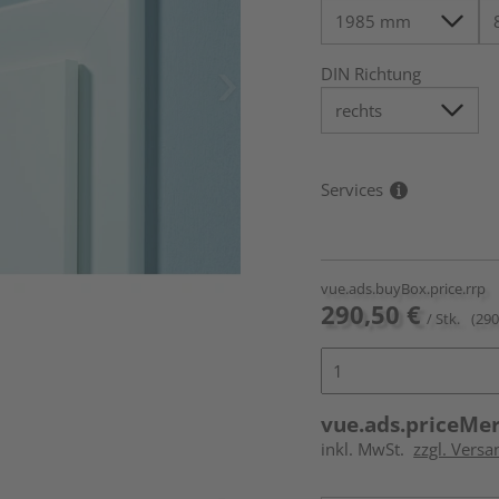
DIN Richtung
Services
vue.ads.buyBox.price.rrp
290,50 €
/ Stk.
(290
vue.ads.priceMe
inkl. MwSt.
zzgl. Versa