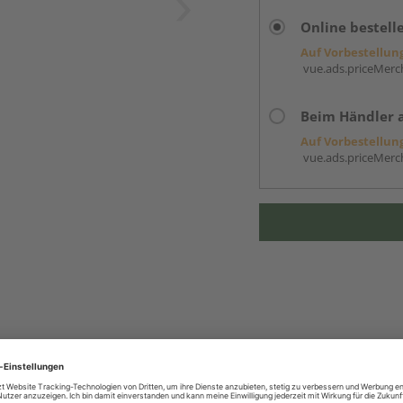
Online bestell
Auf Vorbestellun
vue.ads.priceMerch
Beim Händler 
Auf Vorbestellun
vue.ads.priceMerch