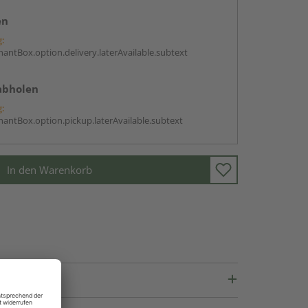
en
g:
antBox.option.delivery.laterAvailable.subtext
abholen
g:
antBox.option.pickup.laterAvailable.subtext
In den Warenkorb