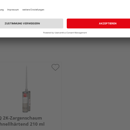
Q 2K-Zargenschaum
hnellhärtend 210 ml