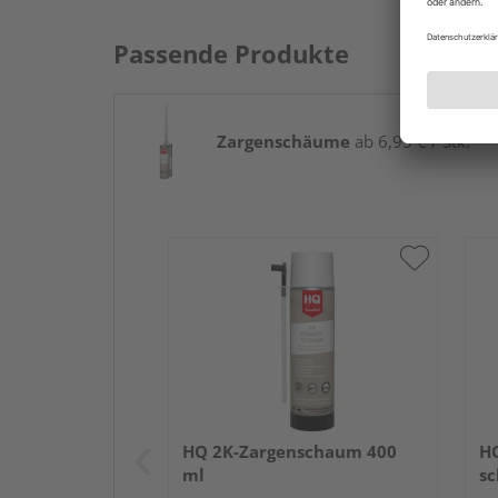
Passende Produkte
Zargenschäume
ab 6,95 € / Stk.
HQ 2K-Zargenschaum 400
H
ml
sc