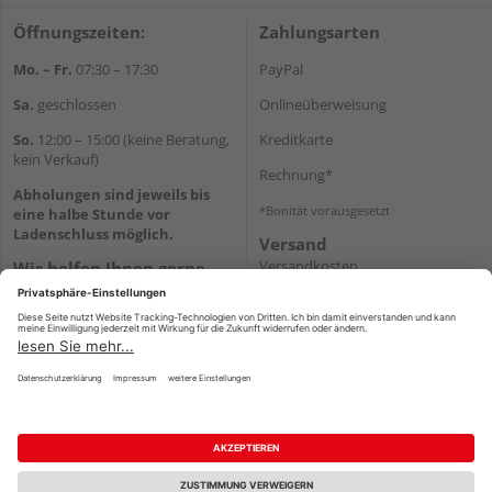
Öffnungszeiten:
Zahlungsarten
Mo. – Fr.
07:30 – 17:30
PayPal
Sa.
geschlossen
Onlineüberweisung
So.
12:00 – 15:00 (keine Beratung,
Kreditkarte
kein Verkauf)
Rechnung*
Abholungen sind jeweils bis
*Bonität vorausgesetzt
eine halbe Stunde vor
Ladenschluss möglich.
Versand
Versandkosten
Wir helfen Ihnen gerne
weiter
Tel.:
+49 2151 8787-70
E-Mail:
onlineshop@holz-
roeren.de
Impressum
AGB
Widerruf
Datenschutz
Reservierungsbedingungen
Vertrag widerrufen