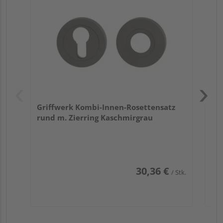
TI
Zy
Ede
Griffwerk Kombi-Innen-Rosettensatz
rund m. Zierring Kaschmirgrau
30,36 €
/ Stk.