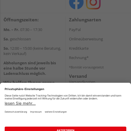
Öffnungszeiten:
Zahlungsarten
Mo. – Fr.
07:30 – 17:30
PayPal
Sa.
geschlossen
Onlineüberweisung
So.
12:00 – 15:00 (keine Beratung,
Kreditkarte
kein Verkauf)
Rechnung*
Abholungen sind jeweils bis
*Bonität vorausgesetzt
eine halbe Stunde vor
Ladenschluss möglich.
Versand
Versandkosten
Wir helfen Ihnen gerne
weiter
Tel.:
+49 2151 8787-70
E-Mail:
onlineshop@holz-
roeren.de
Impressum
AGB
Widerruf
Datenschutz