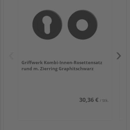
TI
Zy
Ede
Griffwerk Kombi-Innen-Rosettensatz
rund m. Zierring Graphitschwarz
30,36 €
/ Stk.