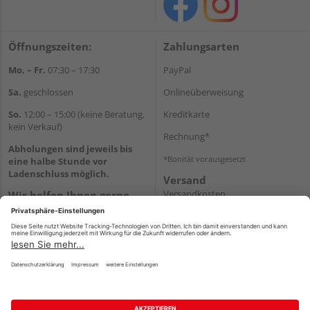
Öffnungszeiten:
Zahlungsarten
Mo. – Fr.
07:30 – 17:30
PayPal
Sa.
geschlossen
Onlineüberweisung
So.
12:00 – 15:00 (keine Beratung,
Kreditkarte
kein Verkauf)
Rechnung*
Abholungen sind jeweils bis
*Bonität vorausgesetzt
eine halbe Stunde vor
Ladenschluss möglich.
Versand
Versandkosten
Wir helfen Ihnen gerne
weiter
Tel.:
+49 2151 8787-70
E-Mail:
onlineshop@holz-
roeren.de
Impressum
AGB
Widerruf
Datenschutz