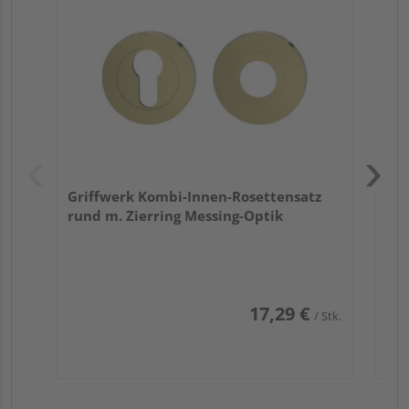
TI
Zy
Ede
Griffwerk Kombi-Innen-Rosettensatz
rund m. Zierring Messing-Optik
17,29 €
/ Stk.