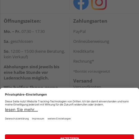
Öffnungszeiten:
Zahlungsarten
Mo. – Fr.
07:30 – 17:30
PayPal
Sa.
geschlossen
Onlineüberweisung
So.
12:00 – 15:00 (keine Beratung,
Kreditkarte
kein Verkauf)
Rechnung*
Abholungen sind jeweils bis
*Bonität vorausgesetzt
eine halbe Stunde vor
Ladenschluss möglich.
Versand
Versandkosten
Wir helfen Ihnen gerne
weiter
Tel.:
+49 2151 8787-70
E-Mail:
onlineshop@holz-
roeren.de
Impressum
AGB
Widerruf
Datenschutz