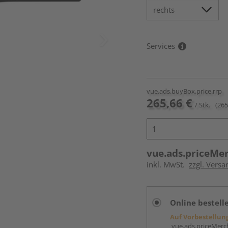
Services
vue.ads.buyBox.price.rrp
265,66 €
/ Stk.
(265
vue.ads.priceMe
inkl. MwSt.
zzgl. Versa
Online bestell
Auf Vorbestellun
vue.ads.priceMerch