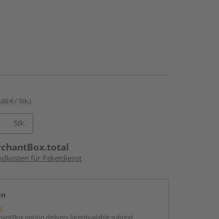
,66 € / Stk.)
Stk.
rchantBox.total
ndkosten für Paketdienst
en
g:
antBox.option.delivery.laterAvailable.subtext