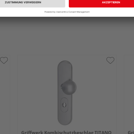
Griffwerk Kombischutzbeschlag TITANO
Gr