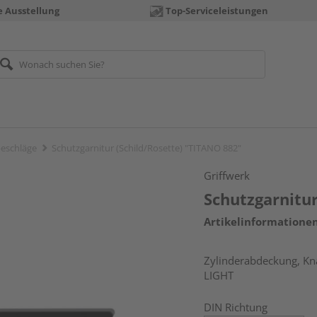
e Ausstellung
Top-Serviceleistungen
eschläge
Schutzgarnitur (Schild/Rosette) "TITANO 882"
Griffwerk
Schutzgarnitur
Artikelinformatione
Zylinderabdeckung, Kna
LIGHT
DIN Richtung