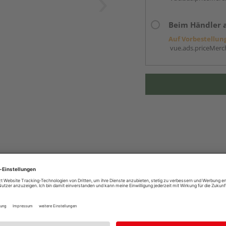
Beim Händler 
Auf Vorbestellun
vue.ads.priceMerch