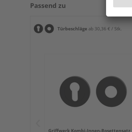
Passend zu
Türbeschläge
ab 30,36 € / Stk.
Griffwerk Kombi-Innen-Rosettensatz