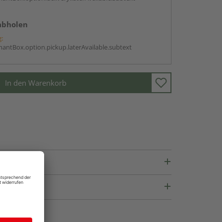
abholen
g:
antBox.option.pickup.laterAvailable.subtext
In den Warenkorb