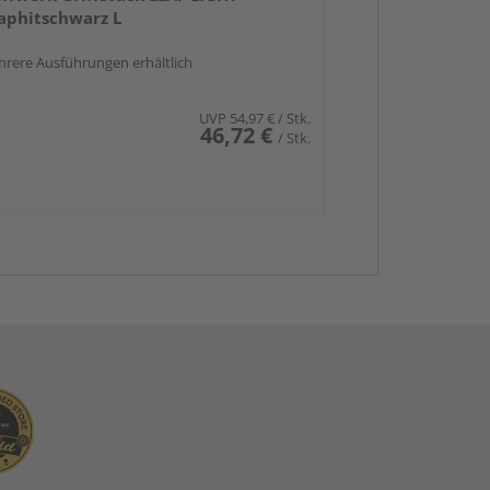
aphitschwarz L
rere Ausführungen erhältlich
UVP
54,97 €
/ Stk.
46,72 €
/ Stk.