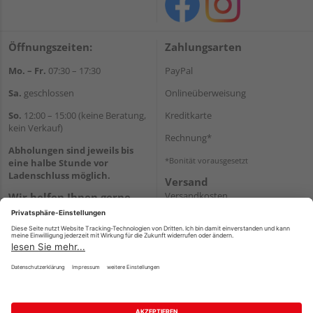
Öffnungszeiten:
Zahlungsarten
Mo. – Fr.
07:30 – 17:30
PayPal
Sa.
geschlossen
Onlineüberweisung
So.
12:00 – 15:00 (keine Beratung,
Kreditkarte
kein Verkauf)
Rechnung*
Abholungen sind jeweils bis
*Bonität vorausgesetzt
eine halbe Stunde vor
Ladenschluss möglich.
Versand
Versandkosten
Wir helfen Ihnen gerne
weiter
Tel.:
+49 2151 8787-70
E-Mail:
onlineshop@holz-
roeren.de
Impressum
AGB
Widerruf
Datenschutz