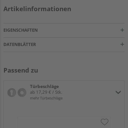
Artikelinformationen
EIGENSCHAFTEN
DATENBLÄTTER
Passend zu
Türbeschläge
ab 17,29 € / Stk.
mehr Türbeschläge
Gr