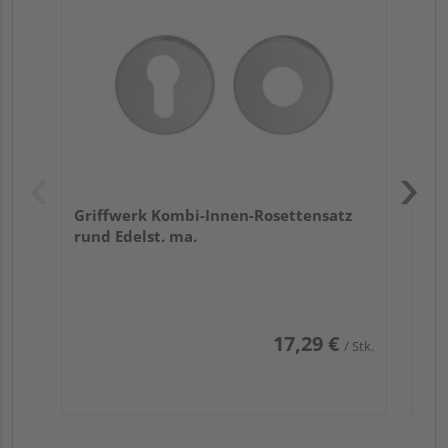
TI
Zy
Ede
Griffwerk Kombi-Innen-Rosettensatz
rund Edelst. ma.
17,29 €
/ Stk.