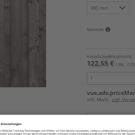
Services
vue.ads.buyBox.price.rrp
122,55 €
/ Stk.
(122
vue.ads.priceMe
inkl. MwSt.
zzgl. Versa
Online bestell
Auf Vorbestellun