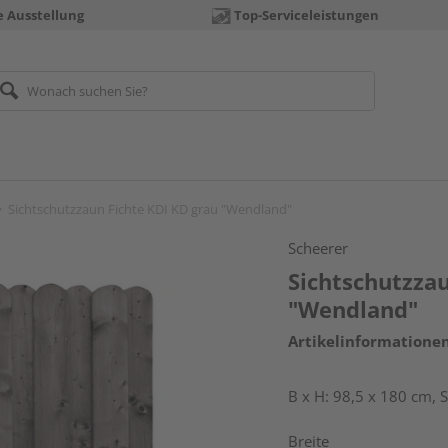
e Ausstellung
Top-Serviceleistungen
Sichtschutzzaun Fichte KDI KD grau "Wendland"
Scheerer
Sichtschutzzau
"Wendland"
Artikelinformatione
B x H: 98,5 x 180 cm,
Breite