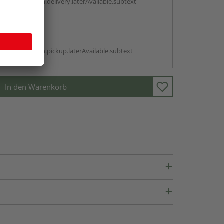
antBox.option.delivery.laterAvailable.subtext
abholen
g:
antBox.option.pickup.laterAvailable.subtext
In den Warenkorb