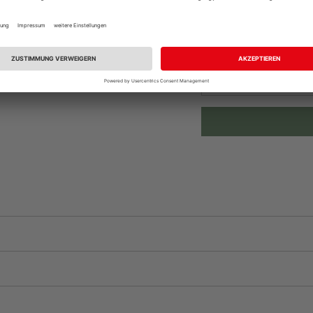
vue.ads.priceMerch
Beim Händler 
Auf Vorbestellun
vue.ads.priceMerch