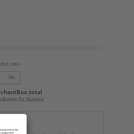
,55 € / Stk.)
Stk.
rchantBox.total
ndkosten für Stückgut
en
g: