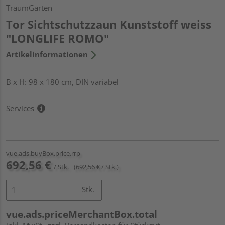
TraumGarten
Tor Sichtschutzzaun Kunststoff weiss
"LONGLIFE ROMO"
Artikelinformationen
B x H: 98 x 180 cm, DIN variabel
Services
vue.ads.buyBox.price.rrp
692,56 €
/ Stk.
(692,56 € / Stk.)
Stk.
vue.ads.priceMerchantBox.total