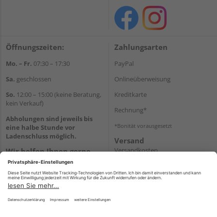
Öffnungszeiten:
Zahlungsarten
Mo. – Fr.
07:30 – 17:30
PayPal
Sa.
geschlossen
Onlineüberweisung
So.
12:00 – 15:00 (keine Beratung,
Kreditkarte
kein Verkauf)
Rechnung*
Abholungen sind jeweils bis
*Bonität vorausgesetzt
eine halbe Stunde vor
Ladenschluss möglich.
Versand
Versandkosten
Wir helfen Ihnen gerne
weiter
Tel.:
+49 2151 8787-70
E-Mail:
onlineshop@holz-
roeren.de