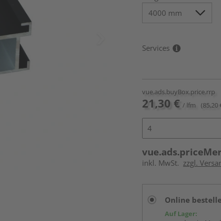
Services
vue.ads.buyBox.price.rrp
21,30 €
/ lfm
(85,20 
vue.ads.priceMe
inkl. MwSt.
zzgl. Vers
Online bestell
Auf Lager: