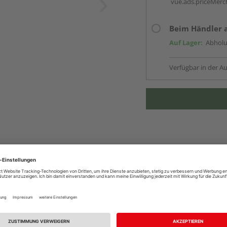
vue.ads.priceMerch
Beim Händler 
Auf Lager:
Abholu
Verfügbar in der Au