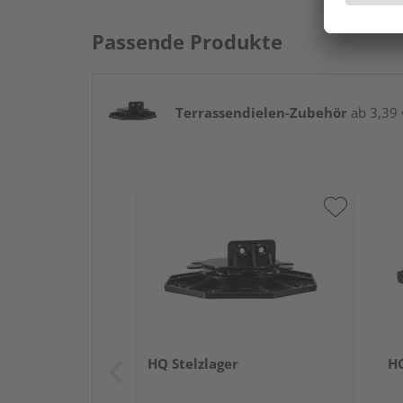
Passende Produkte
Terrassendielen-Zubehör
ab 3,39 €
HQ Stelzlager
HQ