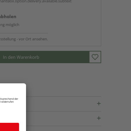
antBox.option.delivery.available.subtext
abholen
ng möglich
sstellung - vor Ort ansehen.
In den Warenkorb