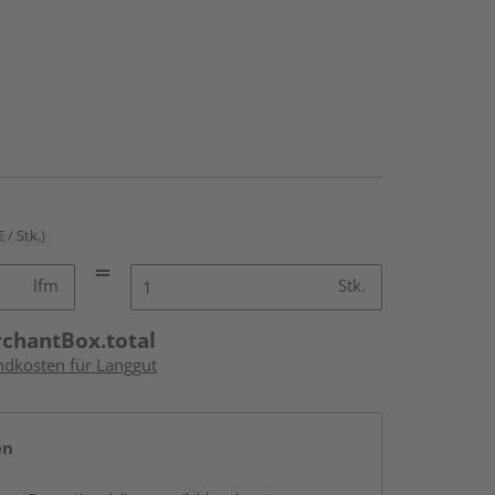
€ / Stk.)
lfm
Stk.
rchantBox.total
andkosten für Langgut
en