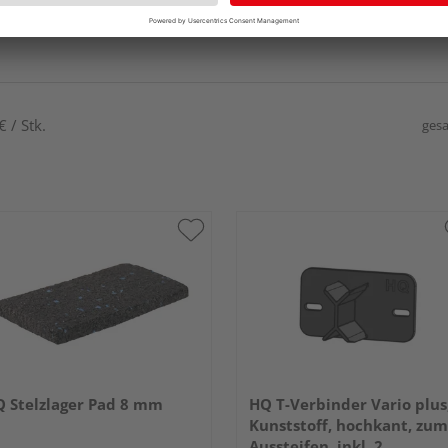
 / Stk.
gesa
 Stelzlager Pad 8 mm
HQ T-Verbinder Vario plus
Kunststoff, hochkant, zum
Aussteifen, inkl. 2