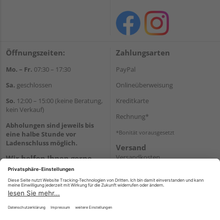
Öffnungszeiten:
Zahlungsarten
Mo. – Fr.
07:30 – 17:30
PayPal
Sa.
geschlossen
Onlineüberweisung
So.
12:00 – 15:00 (keine Beratung,
Kreditkarte
kein Verkauf)
Rechnung*
Abholungen sind jeweils bis
*Bonität vorausgesetzt
eine halbe Stunde vor
Ladenschluss möglich.
Versand
Versandkosten
Wir helfen Ihnen gerne
weiter
Tel.:
+49 2151 8787-70
E-Mail:
onlineshop@holz-
roeren.de