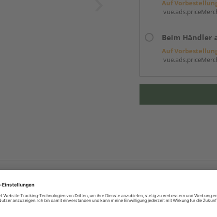
Auf Vorbestellun
vue.ads.priceMerch
Beim Händler 
Auf Vorbestellun
vue.ads.priceMerch