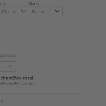
eite
Stärke
,51 € / Stk.)
Stk.
rchantBox.total
ndkosten für Stückgut
en