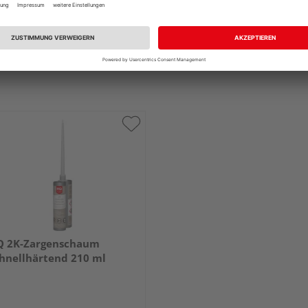
Q 2K-Zargenschaum
hnellhärtend 210 ml