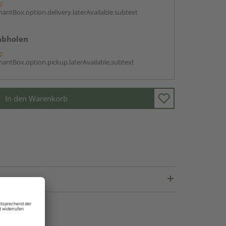
g:
antBox.option.delivery.laterAvailable.subtext
abholen
g:
antBox.option.pickup.laterAvailable.subtext
In den Warenkorb