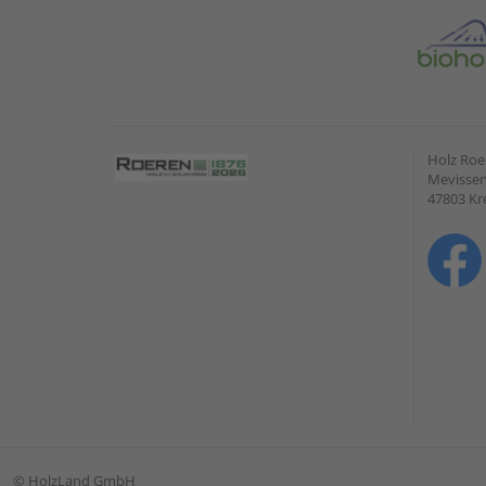
Holz Ro
Mevissen
47803 Kr
©
HolzLand GmbH