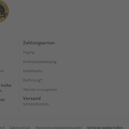
Zahlungsarten
PayPal
Onlineüberweisung
ein
Kreditkarte
Rechnung*
e halbe
*Bonität vorausgesetzt
h.
Versand
ter
Versandkosten
ruf
Datenschutz
Reservierungsbedingungen
Vertrag widerrufen