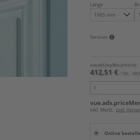
Länge
Br
Services
vue.ads.buyBox.price.rrp
412,51 €
/ Stk.
(412
vue.ads.priceMe
inkl. MwSt.
zzgl. Versa
Online bestell