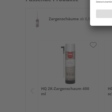
Zargenschäume
ab 6,95 € / Stk.
HQ 2K-Zargenschaum 400
H
ml
sc